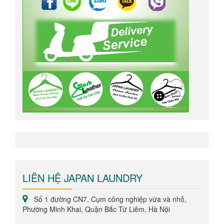
đồ
Dịch
vụ
giao
nhận
tại
nhà
Dịch
vụ
tiện
LIÊN HỆ JAPAN LAUNDRY
ích
thêm
Số 1 đường CN7, Cụm công nghiệp vừa và nhỏ,
Phường Minh Khai, Quận Bắc Từ Liêm, Hà Nội
Bảng