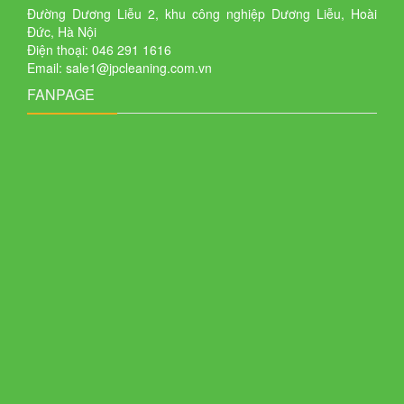
Đường Dương Liễu 2, khu công nghiệp Dương Liễu, Hoài
hợp
Đức, Hà Nội
Điện thoại: 046 291 1616
Liên
Email: sale1@jpcleaning.com.vn
hệ
FANPAGE
Hệ
thống
cửa
hàng