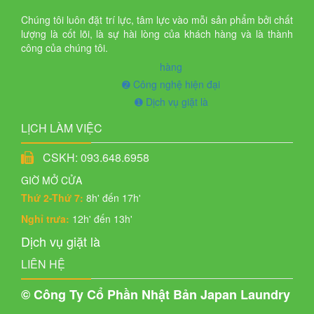
giá
Chúng tôi luôn đặt trí lực, tâm lực vào mỗi sản phẩm bởi chất
Deluxe
lượng là cốt lõi, là sự hài lòng của khách hàng và là thành
công của chúng tôi.
Bảng
hàng
➋ Công nghệ hiện đại
giá
➊ Dịch vụ giặt là
SVIP
LỊCH LÀM VIỆC
Quy
CSKH: 093.648.6958
định
GIỜ MỞ CỬA
Hỏi
Thứ 2-Thứ 7:
8h' đến 17h'
đáp
Nghỉ trưa:
12h' đến 13h'
Tin
Dịch vụ giặt là
tức
LIÊN HỆ
Tin
© Công Ty Cổ Phần Nhật Bản Japan Laundry
tổng