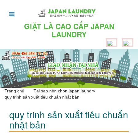
TRANG
CHỦ
GIẶT LÀ CAO CẤP JAPAN
LAUNDRY
Giới
thiệu
Dịch
vụ
Dịch
vụ
Trang chủ
Tại sao nên chọn japan laundry
quy trinh sản xuất tiêu chuẩn nhật bản
giặt
khô,
quy trinh sản xuất tiêu chuẩn
là
nhật bản
hơi