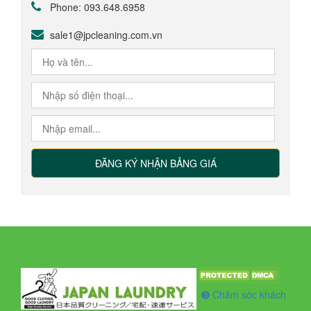
Phone: 093.648.6958
giá
sale1@jpcleaning.com.vn
Bảng
giá
giặt
thường
giá
giặt
đồ
da,
lông
thú
➌ Chăm sóc khách
Bảng