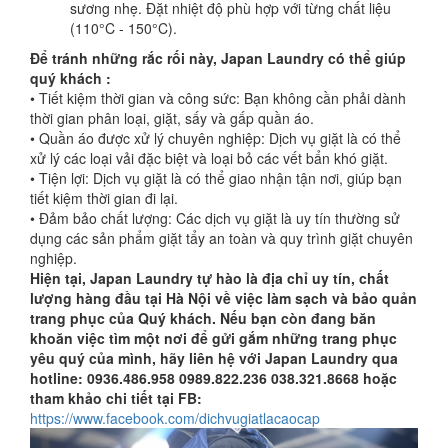
sương nhẹ. Đặt nhiệt độ phù hợp với từng chất liệu
đồ
(110°C - 150°C).
Để tránh những rắc rối này, Japan Laundry có thể giúp
Dịch
quý khách :
• Tiết kiệm thời gian và công sức: Bạn không cần phải dành
vụ
thời gian phân loại, giặt, sấy và gấp quần áo.
giao
• Quần áo được xử lý chuyên nghiệp: Dịch vụ giặt là có thể
xử lý các loại vải đặc biệt và loại bỏ các vết bẩn khó giặt.
nhận
• Tiện lợi: Dịch vụ giặt là có thể giao nhận tận nơi, giúp bạn
tại
tiết kiệm thời gian đi lại.
• Đảm bảo chất lượng: Các dịch vụ giặt là uy tín thường sử
nhà
dụng các sản phẩm giặt tẩy an toàn và quy trình giặt chuyên
nghiệp.
Dịch
Hiện tại, Japan Laundry tự hào là địa chỉ uy tín, chất
lượng hàng đầu tại Hà Nội về việc làm sạch và bảo quản
vụ
trang phục của Quý khách. Nếu bạn còn đang băn
tiện
khoăn việc tìm một nơi để gửi gắm những trang phục
yêu quý của mình, hãy liên hệ với Japan Laundry qua
ích
hotline: 0936.486.958 0989.822.236 038.321.8668 hoặc
thêm
tham khảo chi tiết tại FB:
https://www.facebook.com/dichvugiatlacaocap
Bảng