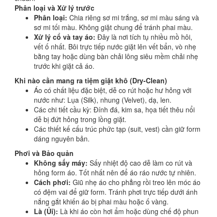
Phân loại và Xử lý trước
Giặt
Phân loại:
Chia riêng sơ mi trắng, sơ mi màu sáng và
đồ
sơ mi tối màu. Không giặt chung để tránh phai màu.
Xử lý cổ và tay áo:
Đây là nơi tích tụ nhiều mồ hôi,
da,
vết ố nhất. Bôi trực tiếp nước giặt lên vết bẩn, vò nhẹ
lông
bằng tay hoặc dùng bàn chải lông siêu mềm chải nhẹ
trước khi giặt cả áo.
thú
Khi nào cần mang ra tiệm giặt khô (Dry-Clean)
Áo có chất liệu đặc biệt, dễ co rút hoặc hư hỏng với
Gói
nước như: Lụa (Silk), nhung (Velvet), dạ, len.
giặt
Các chi tiết cầu kỳ: Đính đá, kim sa, họa tiết thêu nổi
dễ bị đứt hỏng trong lồng giặt.
doanh
Các thiết kế cấu trúc phức tạp (suit, vest) cần giữ form
nhân
dáng nguyên bản.
Phơi và Bảo quản
Không sấy máy:
Sấy nhiệt độ cao dễ làm co rút và
Dịch
hỏng form áo. Tốt nhất nên để áo ráo nước tự nhiên.
vụ
Cách phơi:
Giũ nhẹ áo cho phẳng rồi treo lên móc áo
có đệm vai để giữ form. Tránh phơi trực tiếp dưới ánh
bảo
nắng gắt khiến áo bị phai màu hoặc ố vàng.
quản
Là (Ủi):
Là khi áo còn hơi ẩm hoặc dùng chế độ phun