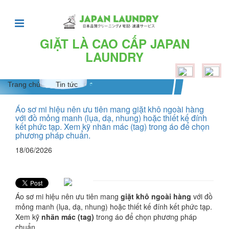
TRANG
CHỦ
GIẶT LÀ CAO CẤP JAPAN
LAUNDRY
Giới
thiệu
Trang chủ
Tin tức
Dịch
vụ
Áo sơ mi hiệu nên ưu tiên mang giặt khô ngoài hàng
với đồ mỏng manh (lụa, dạ, nhung) hoặc thiết kế đính
kết phức tạp. Xem kỹ nhãn mác (tag) trong áo để chọn
Dịch
phương pháp chuẩn.
vụ
18/06/2026
giặt
khô,
là
Áo sơ mi hiệu nên ưu tiên mang
giặt khô ngoài hàng
với đồ
mỏng manh (lụa, dạ, nhung) hoặc thiết kế đính kết phức tạp.
hơi
Xem kỹ
nhãn mác (tag)
trong áo để chọn phương pháp
chuẩn.