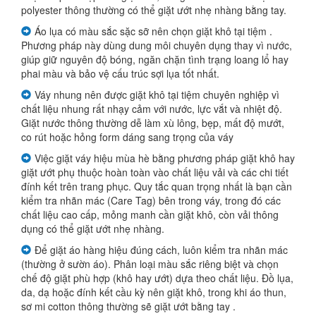
polyester thông thường có thể giặt ướt nhẹ nhàng bằng tay.
Áo lụa có màu sắc sặc sỡ nên chọn giặt khô tại tiệm .
Phương pháp này dùng dung môi chuyên dụng thay vì nước,
giúp giữ nguyên độ bóng, ngăn chặn tình trạng loang lổ hay
phai màu và bảo vệ cấu trúc sợi lụa tốt nhất.
Váy nhung nên được giặt khô tại tiệm chuyên nghiệp vì
chất liệu nhung rất nhạy cảm với nước, lực vắt và nhiệt độ.
Giặt nước thông thường dễ làm xù lông, bẹp, mất độ mướt,
co rút hoặc hỏng form dáng sang trọng của váy
Việc giặt váy hiệu mùa hè bằng phương pháp giặt khô hay
giặt ướt phụ thuộc hoàn toàn vào chất liệu vải và các chi tiết
đính kết trên trang phục. Quy tắc quan trọng nhất là bạn cần
kiểm tra nhãn mác (Care Tag) bên trong váy, trong đó các
chất liệu cao cấp, mỏng manh cần giặt khô, còn vải thông
dụng có thể giặt ướt nhẹ nhàng.
Để giặt áo hàng hiệu đúng cách, luôn kiểm tra nhãn mác
(thường ở sườn áo). Phân loại màu sắc riêng biệt và chọn
chế độ giặt phù hợp (khô hay ướt) dựa theo chất liệu. Đồ lụa,
da, dạ hoặc đính kết cầu kỳ nên giặt khô, trong khi áo thun,
sơ mi cotton thông thường sẽ giặt ướt bằng tay .