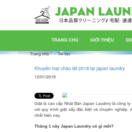
TRANG
CHỦ
Giới
TRANG CHỦ
GIỚI THIỆU
DỊ
thiệu
Dịch
Trang chủ
Tin tức
vụ
Khuyến mại chào tết 2018 tại japan laundry
12/01/2018
Dịch
vụ
giặt
khô,
Giặt là cao cấp Nhật Bản Japan Laudnry là công ty 
với quy trình giặt sấy đặc biệt và chuyên nghiệp
là
nhất hiện nay.
hơi
Tháng 1 này Japan Laundry có gì mới?