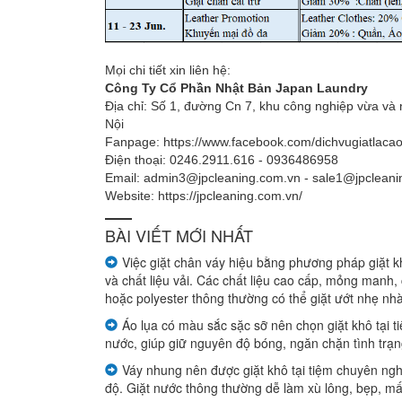
giá
Bảng
Mọi chi tiết xin liên hệ:
Công Ty Cổ Phần Nhật Bản Japan Laundry
giá
Địa chỉ: Số 1, đường Cn 7, khu công nghiệp vừa và
giặt
Nội
Fanpage: https://www.facebook.com/dichvugiatlaca
thường
Điện thoại: 0246.2911.616 - 0936486958
Email: admin3@jpcleaning.com.vn - sale1@jpcleani
giá
Website: https://jpcleaning.com.vn/
giặt
BÀI VIẾT MỚI NHẤT
đồ
Việc giặt chân váy hiệu bằng phương pháp giặt 
da,
và chất liệu vải. Các chất liệu cao cấp, mỏng manh, c
hoặc polyester thông thường có thể giặt ướt nhẹ nh
lông
Áo lụa có màu sắc sặc sỡ nên chọn giặt khô tại
thú
nước, giúp giữ nguyên độ bóng, ngăn chặn tình trạng
Váy nhung nên được giặt khô tại tiệm chuyên nghi
Bảng
độ. Giặt nước thông thường dễ làm xù lông, bẹp, m