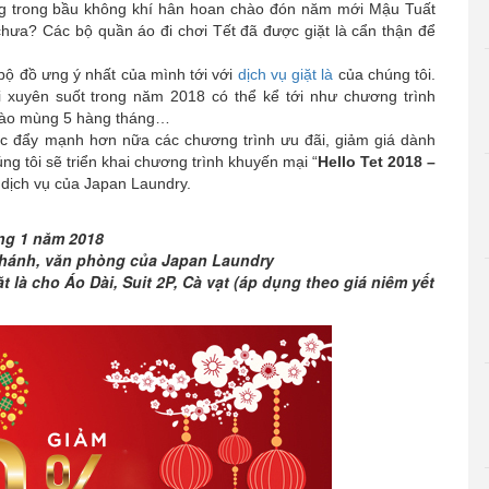
ang trong bầu không khí hân hoan chào đón năm mới Mậu Tuất
chưa? Các bộ quần áo đi chơi Tết đã được giặt là cẩn thận để
 đồ ưng ý nhất của mình tới với
dịch vụ giặt là
của chúng tôi.
 xuyên suốt trong năm 2018 có thể kể tới như chương trình
c vào mùng 5 hàng tháng…
c đẩy mạnh hơn nữa các chương trình ưu đãi, giảm giá dành
ng tôi sẽ triển khai chương trình khuyến mại “
Hello Tet 2018 –
 dịch vụ của Japan Laundry.
áng 1 năm 2018
nhánh, văn phòng của Japan Laundry
 là cho Áo Dài, Suit 2P, Cà vạt (áp dụng theo giá niêm yết