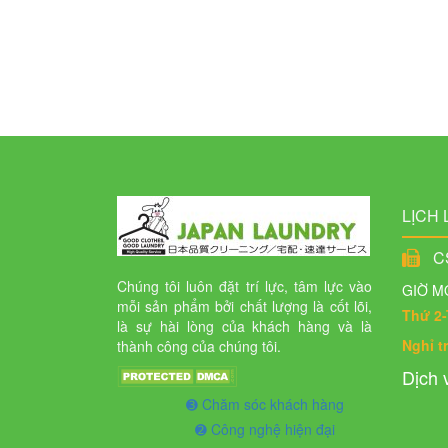
hợp
Liên
hệ
Hệ
thống
cửa
LỊCH 
hàng
CS
Chúng tôi luôn đặt trí lực, tâm lực vào
GIỜ M
mỗi sản phẩm bởi chất lượng là cốt lõi,
Thứ 2-
là sự hài lòng của khách hàng và là
Nghỉ t
thành công của chúng tôi.
Dịch v
➌ Chăm sóc khách hàng
➋ Công nghệ hiện đại