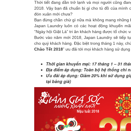
Thời tiết đang dần trở lạnh và mọi người cũng đ
Giặt
2018. Vậy bạn đã chuẩn bị gì cho tủ đồ của mình 
đồ
đón xuân mới chưa?
Bạn đừng chần chừ gì nữa mà không mang những bộ
da,
Japan Laundry luôn có các hoạt động khuyến mãi
lông
“Ngày hội Giặt Là” tri ân khách hàng được tổ chứ
Bước vào năm mới 2018, Japan Laundry sẽ tiếp tụ
thú
cho quý khách hàng. Đặc biệt trong tháng 1 này, chú
Chào Tết 2018
” ưu đãi tới mọi khách hàng sử dụng
Gói
Thời gian khuyến mại: 17 tháng 1 – 31 th
giặt
Địa điểm áp dụng: Toàn bộ hệ thống chi 
doanh
Ưu đãi áp dụng: Giảm 20% khi sử dụng giặt
tại bảng giá)
nhân
Dịch
vụ
bảo
quản