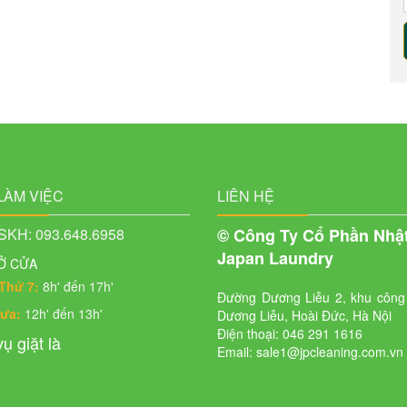
LÀM VIỆC
LIÊN HỆ
KH: 093.648.6958
© Công Ty Cổ Phần Nhậ
Japan Laundry
Ở CỬA
Thứ 7:
8h' đến 17h'
Đường Dương Liễu 2, khu công
rưa:
12h' đến 13h'
Dương Liễu, Hoài Đức, Hà Nội
Điện thoại: 046 291 1616
ụ giặt là
Email: sale1@jpcleaning.com.vn