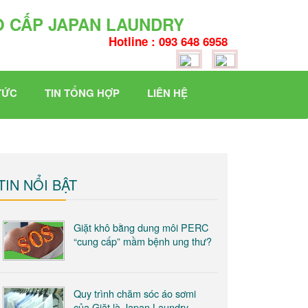
O CẤP JAPAN LAUNDRY
Hotline : 093 648 6958
TỨC
TIN TỔNG HỢP
LIÊN HỆ
TIN NỔI BẬT
Giặt khô bằng dung môi PERC
“cung cấp” mầm bệnh ung thư?
Quy trình chăm sóc áo sơmi
của Giặt là Japan Laundry