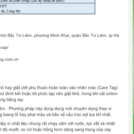
 nhỏ Bắc Từ Liêm, phường Minh Khai, quận Bắc Từ Liêm, tp Hà
ocap/
ng.com.vn
khô hay giặt ướt phụ thuộc hoàn toàn vào nhãn mác (Care Tag)
ó đính kết hoặc lót phức tạp nên giặt khô, trong khi vải cotton
àng bằng tay.
 tiệm . Phương pháp này dùng dung môi chuyên dụng thay vì
 loang lổ hay phai màu và bảo vệ cấu trúc sợi lụa tốt nhất.
ệp vì chất liệu nhung rất nhạy cảm với nước, lực vắt và nhiệt
ất độ mướt, co rút hoặc hỏng form dáng sang trọng của váy