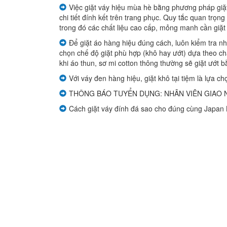
giá
Việc giặt váy hiệu mùa hè bằng phương pháp giặt 
chi tiết đính kết trên trang phục. Quy tắc quan trọn
Deluxe
trong đó các chất liệu cao cấp, mỏng manh cần giặt 
Để giặt áo hàng hiệu đúng cách, luôn kiểm tra n
Bảng
chọn chế độ giặt phù hợp (khô hay ướt) dựa theo chất
giá
khi áo thun, sơ mi cotton thông thường sẽ giặt ướt b
SVIP
Với váy đen hàng hiệu, giặt khô tại tiệm là lựa 
THÔNG BÁO TUYỂN DỤNG: NHÂN VIÊN GIAO N
Quy
Cách giặt váy đính đá sao cho đúng cùng Japan 
định
Hỏi
đáp
Tin
tức
Tin
tổng