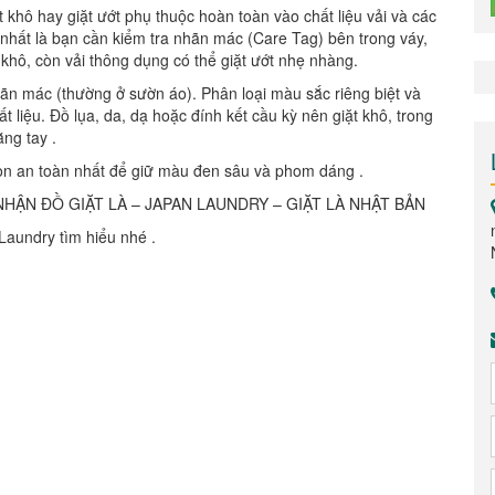
khô hay giặt ướt phụ thuộc hoàn toàn vào chất liệu vải và các
g nhất là bạn cần kiểm tra nhãn mác (Care Tag) bên trong váy,
khô, còn vải thông dụng có thể giặt ướt nhẹ nhàng.
hãn mác (thường ở sườn áo). Phân loại màu sắc riêng biệt và
 liệu. Đồ lụa, da, dạ hoặc đính kết cầu kỳ nên giặt khô, trong
ằng tay .
chọn an toàn nhất để giữ màu đen sâu và phom dáng .
HẬN ĐỒ GIẶT LÀ – JAPAN LAUNDRY – GIẶT LÀ NHẬT BẢN
Laundry tìm hiểu nhé .