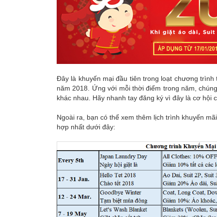
đồ
Dịch
vụ
giao
nhận
Đây là khuyến mại đầu tiên trong loạt chương trìn
năm 2018. Ứng với mỗi thời điểm trong năm, chúng 
tại
khác nhau. Hãy nhanh tay đăng ký vì đây là cơ hội 
nhà
Ngoài ra, bạn có thể xem thêm lịch trình khuyến m
hợp nhất dưới đây:
Dịch
vụ
tiện
ích
thêm
Bảng