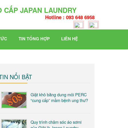
O CẤP JAPAN LAUNDRY
Hotline : 093 648 6958
TỨC
TIN TỔNG HỢP
LIÊN HỆ
TIN NỔI BẬT
Giặt khô bằng dung môi PERC
“cung cấp” mầm bệnh ung thư?
Quy trình chăm sóc áo sơmi
của Giặt là Japan Laundry