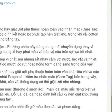
ng.com.vn
khô hay giặt ướt phụ thuộc hoàn toàn vào nhãn mác (Care Tag)
ó đính kết hoặc lót phức tạp nên giặt khô, trong khi vải cotton
àng bằng tay.
 tiệm . Phương pháp này dùng dung môi chuyên dụng thay vì
 loang lổ hay phai màu và bảo vệ cấu trúc sợi lụa tốt nhất.
ệp vì chất liệu nhung rất nhạy cảm với nước, lực vắt và nhiệt
ất độ mướt, co rút hoặc hỏng form dáng sang trọng của váy
khô hay giặt ướt phụ thuộc hoàn toàn vào chất liệu vải và các
g nhất là bạn cần kiểm tra nhãn mác (Care Tag) bên trong váy,
khô, còn vải thông dụng có thể giặt ướt nhẹ nhàng.
hãn mác (thường ở sườn áo). Phân loại màu sắc riêng biệt và
 liệu. Đồ lụa, da, dạ hoặc đính kết cầu kỳ nên giặt khô, trong
ằng tay .
chọn an toàn nhất để giữ màu đen sâu và phom dáng .