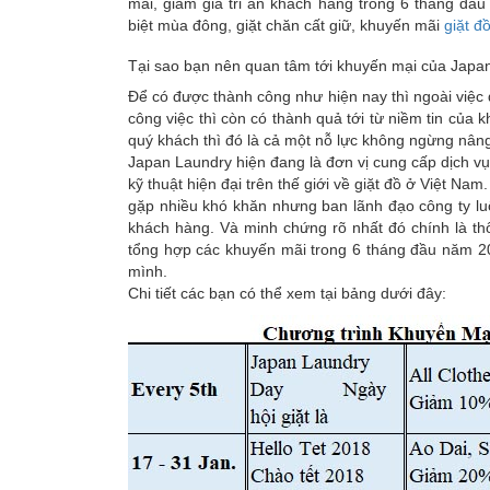
mãi, giảm giá tri ân khách hàng trong 6 tháng đầ
Giặt
biệt mùa đông, giặt chăn cất giữ, khuyến mãi
giặt đ
đồ
Tại sao bạn nên quan tâm tới khuyến mại của Japa
da,
Để có được thành công như hiện nay thì ngoài việc
lông
công việc thì còn có thành quả tới từ niềm tin của
quý khách thì đó là cả một nỗ lực không ngừng nâng 
thú
Japan Laundry hiện đang là đơn vị cung cấp dịch vụ
kỹ thuật hiện đại trên thế giới về giặt đồ ở Việt N
gặp nhiều khó khăn nhưng ban lãnh đạo công ty lu
Gói
khách hàng. Và minh chứng rõ nhất đó chính là th
giặt
tổng hợp các khuyến mãi trong 6 tháng đầu năm 20
mình.
doanh
Chi tiết các bạn có thể xem tại bảng dưới đây:
nhân
Dịch
vụ
bảo
quản