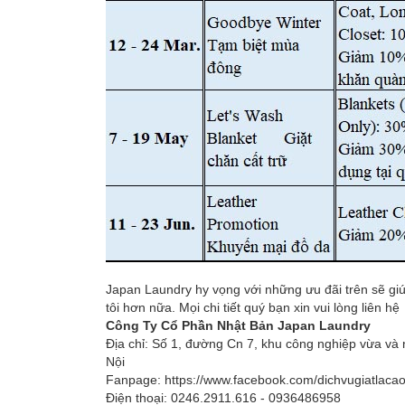
đồ
Dịch
vụ
giao
nhận
tại
nhà
Dịch
vụ
Japan Laundry hy vọng với những ưu đãi trên sẽ gi
tiện
tôi hơn nữa. Mọi chi tiết quý bạn xin vui lòng liên hệ
Công Ty Cổ Phần Nhật Bản Japan Laundry
ích
Địa chỉ: Số 1, đường Cn 7, khu công nghiệp vừa v
thêm
Nội
Fanpage: https://www.facebook.com/dichvugiatlaca
Bảng
Điện thoại: 0246.2911.616 - 0936486958