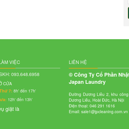
LÀM VIỆC
LIÊN HỆ
KH: 093.648.6958
© Công Ty Cổ Phần Nhậ
Japan Laundry
Ở CỬA
Thứ 7:
8h' đến 17h'
Đường Dương Liễu 2, khu công
rưa:
12h' đến 13h'
Dương Liễu, Hoài Đức, Hà Nội
Điện thoại: 046 291 1616
ụ giặt là
Email: sale1@jpcleaning.com.vn