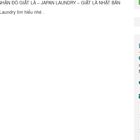
HẬN ĐỒ GIẶT LÀ – JAPAN LAUNDRY – GIẶT LÀ NHẬT BẢN
Laundry tìm hiểu nhé .