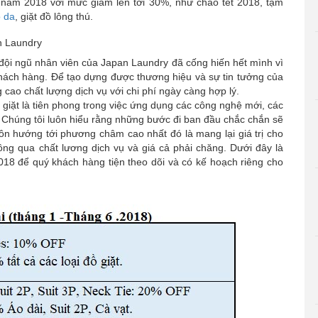
u năm 2018 với mức giảm lên tới 30%, như chào tết 2018, tạm
ồ da
, giặt đồ lông thú.
n Laundry
 đội ngũ nhân viên của Japan Laundry đã cống hiến hết mình vì
 khách hàng. Để tạo dựng được thương hiệu và sự tin tưởng của
cao chất lượng dịch vụ với chi phí ngày càng hợp lý.
 giặt là tiên phong trong việc ứng dụng các công nghệ mới, các
am. Chúng tôi luôn hiểu rằng những bước đi ban đầu chắc chắn sẽ
ôn hướng tới phương châm cao nhất đó là mang lại giá trị cho
ông qua chất lương dịch vụ và giá cả phải chăng. Dưới đây là
18 để quý khách hàng tiện theo dõi và có kế hoạch riêng cho