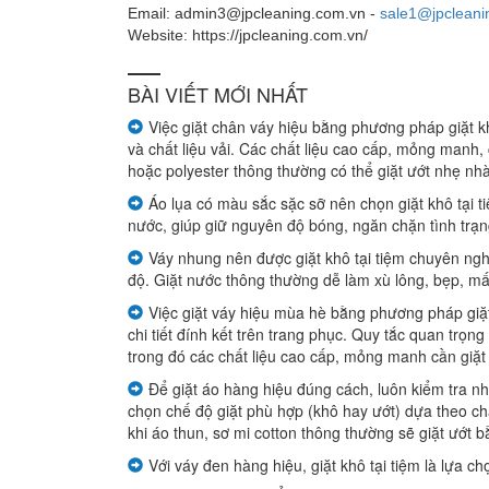
Email: admin3@jpcleaning.com.vn -
sale1@jpcleani
giá
Website: https://jpcleaning.com.vn/
Bảng
BÀI VIẾT MỚI NHẤT
giá
Việc giặt chân váy hiệu bằng phương pháp giặt 
giặt
và chất liệu vải. Các chất liệu cao cấp, mỏng manh, c
hoặc polyester thông thường có thể giặt ướt nhẹ nh
thường
Áo lụa có màu sắc sặc sỡ nên chọn giặt khô tại
nước, giúp giữ nguyên độ bóng, ngăn chặn tình trạng
giá
Váy nhung nên được giặt khô tại tiệm chuyên nghi
giặt
độ. Giặt nước thông thường dễ làm xù lông, bẹp, m
đồ
Việc giặt váy hiệu mùa hè bằng phương pháp giặt 
chi tiết đính kết trên trang phục. Quy tắc quan trọn
da,
trong đó các chất liệu cao cấp, mỏng manh cần giặt 
lông
Để giặt áo hàng hiệu đúng cách, luôn kiểm tra n
thú
chọn chế độ giặt phù hợp (khô hay ướt) dựa theo chất
khi áo thun, sơ mi cotton thông thường sẽ giặt ướt b
Bảng
Với váy đen hàng hiệu, giặt khô tại tiệm là lựa 