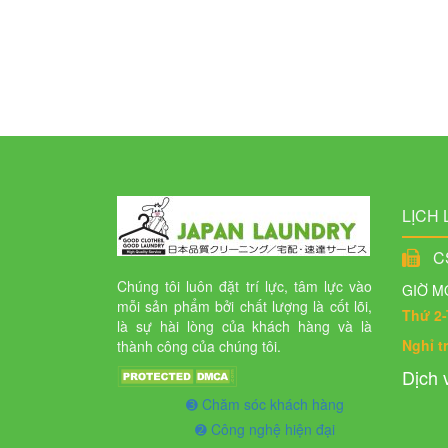
hợp
Liên
hệ
Hệ
thống
cửa
LỊCH 
hàng
CS
Chúng tôi luôn đặt trí lực, tâm lực vào
GIỜ M
mỗi sản phẩm bởi chất lượng là cốt lõi,
Thứ 2-
là sự hài lòng của khách hàng và là
Nghỉ t
thành công của chúng tôi.
Dịch v
➌ Chăm sóc khách hàng
➋ Công nghệ hiện đại