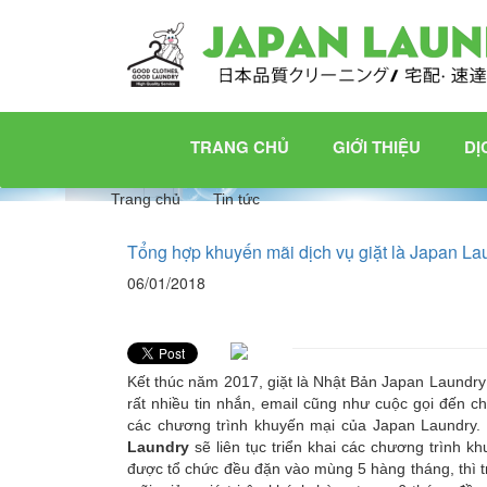
TRANG
CHỦ
Giới
TRANG CHỦ
GIỚI THIỆU
DỊ
thiệu
Dịch
Trang chủ
Tin tức
vụ
Tổng hợp khuyến mãi dịch vụ giặt là Japan L
06/01/2018
Dịch
vụ
giặt
khô,
Kết thúc năm 2017, giặt là Nhật Bản Japan Laundr
rất nhiều tin nhắn, email cũng như cuộc gọi đến c
là
các chương trình khuyến mại của Japan Laundry. 
hơi
Laundry
sẽ liên tục triển khai các chương trình k
được tổ chức đều đặn vào mùng 5 hàng tháng, thì t