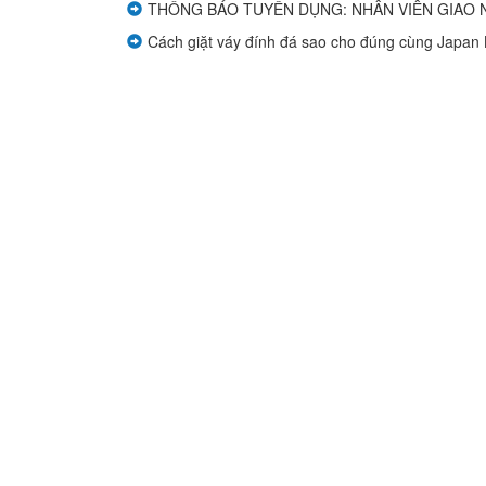
giá
THÔNG BÁO TUYỂN DỤNG: NHÂN VIÊN GIAO N
Deluxe
Cách giặt váy đính đá sao cho đúng cùng Japan 
Bảng
giá
SVIP
Quy
định
Hỏi
đáp
Tin
tức
Tin
tổng