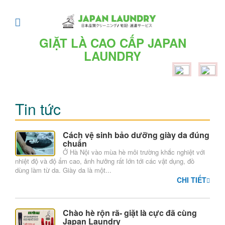
TRANG
CHỦ
GIẶT LÀ CAO CẤP JAPAN
LAUNDRY
Giới
thiệu
Dịch
Tin tức
vụ
Dịch
Cách vệ sinh bảo dưỡng giày da đúng
chuẩn
vụ
Ở Hà Nội vào mùa hè môi trường khắc nghiệt với
nhiệt độ và độ ẩm cao, ảnh hưởng rất lớn tới các vật dụng, đồ
giặt
dùng làm từ da. Giày da là một...
khô,
CHI TIẾT
là
hơi
Chào hè rộn rã- giặt là cực đã cùng
Japan Laundry