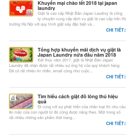
Khuyến mại chào tết 2018 tại japan
giá
laundry
Giặt là cao cấp Nhật Bản Japan Laudnry là công
ty chuyên cung cấp dịch vụ giặt là cao cấp trên thị
Bảng
trường Hà Nội với quy trình giặt sấy đặc biệt và...
CHI TIẾT
giá
giặt
Tổng hợp khuyến mãi dịch vụ giặt là
thường
Japan Laundry nửa đầu năm 2018
Kết thúc năm 2017, giặt là Nhật Bản Japan
Laundry đã nhận được rất nhiều sự ủng hộ của quý khách hàng.
giá
Đã có rất nhiều tin nhắn, email cũng như cuộc...
giặt
CHI TIẾT
đồ
da,
Tìm hiểu cách giặt đồ lông thú hiệu
quả
lông
Đi cùng với sự phát triển của nhân loại thì nhu cầu
thú
ăn mặc của con người từ đó cũng được nâng theo. Một trong số
rất nhiều những sản phẩm thời trang...
CHI TIẾT
Bảng