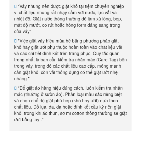
hợp
"Váy nhung nên được giặt khô tại tiệm chuyên nghiệp
vì chất liệu nhung rất nhạy cảm với nước, lực vắt và
Liên
nhiệt độ. Giặt nước thông thường dễ làm xù lông, bẹp,
mất độ mướt, co rút hoặc hỏng form dáng sang trọng
hệ
của váy"
"Việc giặt váy hiệu mùa hè bằng phương pháp giặt
Hệ
khô hay giặt ướt phụ thuộc hoàn toàn vào chất liệu vải
và các chi tiết đính kết trên trang phục. Quy tắc quan
thống
trọng nhất là bạn cần kiểm tra nhãn mác (Care Tag) bên
cửa
trong váy, trong đó các chất liệu cao cấp, mỏng manh
cần giặt khô, còn vải thông dụng có thể giặt ướt nhẹ
hàng
nhàng."
"Để giặt áo hàng hiệu đúng cách, luôn kiểm tra nhãn
mác (thường ở sườn áo). Phân loại màu sắc riêng biệt
và chọn chế độ giặt phù hợp (khô hay ướt) dựa theo
chất liệu. Đồ lụa, da, dạ hoặc đính kết cầu kỳ nên giặt
khô, trong khi áo thun, sơ mi cotton thông thường sẽ giặt
ướt bằng tay ."