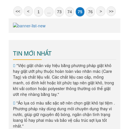
giá
Deluxe
<<
<
>
>>
1
...
73
74
75
76
Bảng
giá
SVIP
TIN MỚI NHẤT
Quy
định
"Việc giặt chân váy hiệu bằng phương pháp giặt khô
hay giặt ướt phụ thuộc hoàn toàn vào nhãn mác (Care
Hỏi
Tag) và chất liệu vải. Các chất liệu cao cấp, mỏng
manh, có đính kết hoặc lót phức tạp nên giặt khô, trong
đáp
khi vải cotton hoặc polyester thông thường có thể giặt
ướt nhẹ nhàng bằng tay."
Tin
"Áo lụa có màu sắc sặc sỡ nên chọn giặt khô tại tiệm .
tức
Phương pháp này dùng dung môi chuyên dụng thay vì
nước, giúp giữ nguyên độ bóng, ngăn chặn tình trạng
Tin
loang lổ hay phai màu và bảo vệ cấu trúc sợi lụa tốt
tổng
nhất."