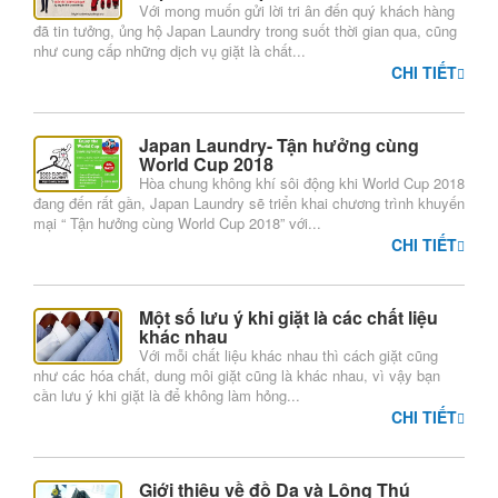
Với mong muốn gửi lời tri ân đến quý khách hàng
Giặt
đã tin tưởng, ủng hộ Japan Laundry trong suốt thời gian qua, cũng
như cung cấp những dịch vụ giặt là chất...
đồ
CHI TIẾT
da,
lông
Japan Laundry- Tận hưởng cùng
thú
World Cup 2018
Hòa chung không khí sôi động khi World Cup 2018
đang đến rất gần, Japan Laundry sẽ triển khai chương trình khuyến
Gói
mại “ Tận hưởng cùng World Cup 2018” với...
CHI TIẾT
giặt
doanh
Một số lưu ý khi giặt là các chất liệu
nhân
khác nhau
Với mỗi chất liệu khác nhau thì cách giặt cũng
như các hóa chất, dung môi giặt cũng là khác nhau, vì vậy bạn
Dịch
cần lưu ý khi giặt là để không làm hỏng...
vụ
CHI TIẾT
bảo
quản
Giới thiệu về đồ Da và Lông Thú