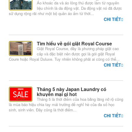
Áo khoác da và áo lông thú được làm từ nguyên
đồ
liệu chính là da động vật. Da động vật nó đã được
sử dụng rộng rãi như một bộ quần áo ấm từ thời...
CHI TIẾT
Dịch
vụ
giao
Tìm hiểu về gói giặt Royal Course
nhận
Giặt Royal Course, đây là phương pháp giặt cao
cấp và đặc biệt nên được gọi là gói giặt Royal
tại
Coure hoặc Royal Duluxe. Tuy nhiên không phải ai cũng có thể...
nhà
CHI TIẾT
Dịch
Tháng 5 này Japan Laundry có
vụ
khuyến mại gì hot
tiện
Tháng 5 là thời điểm của hoa bằng lăng nở rộ cũng
là mùa báo hiệu chia tay mái trường để nghỉ hè của đa số học
ích
sinh, sinh viên. Đây cũng là thời điểm...
CHI TIẾT
thêm
Bảng