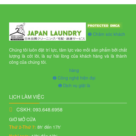
➌ Chăm sóc khách
Chúng tôi luôn đặt trí lực, tâm lực vào mỗi sản phẩm bởi chất
lượng là cốt lõi, là sự hài lòng của khách hàng và là thành
công của chúng tôi.
hàng
➋ Công nghệ hiện đại
➊ Dịch vụ giặt là
LỊCH LÀM VIỆC
CSKH: 093.648.6958
GIỜ MỞ CỬA
Thứ 2-Thứ 7:
8h' đến 17h'